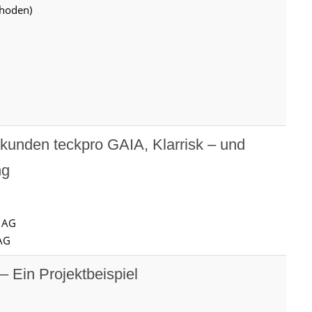
hoden)
tkunden teckpro GAIA, Klarrisk – und
ng
o AG
 AG
– Ein Projektbeispiel